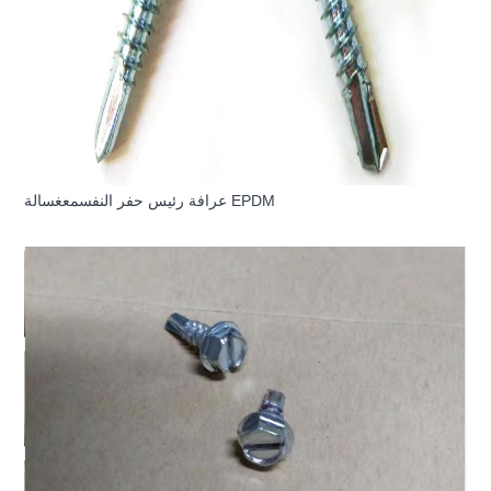
غسالة EPDM
عرافة رئيس حفر النفس
مع