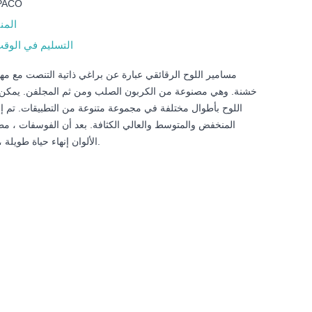
PACO
المن
التسليم في الوق
مسامير اللوح الرقائقي عبارة عن براغي ذاتية التنصت مع م
خشنة. وهي مصنوعة من الكربون الصلب ومن ثم المجلفن. يمكن 
اللوح بأطوال مختلفة في مجموعة متنوعة من التطبيقات. تم إن
المنخفض والمتوسط والعالي الكثافة. بعد أن الفوسفات ، مط
الأصفر ، ruspert ، الألوان إنهاء حياة طويلة.