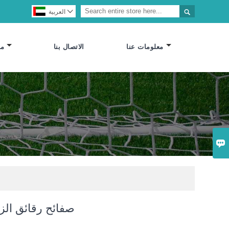


العربية
معلومات عنا
الاتصال بنا
مص

صفائح رقائق الز