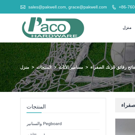

sales@pakwell.com, grace@pakwell.com
+86-76

منزل
ائح رقائق الزنك الصفراء
>
مسامير الأثاث
>
المنتجات
>
منزل
صفراء
المنتجات
والسنانير Pegboard