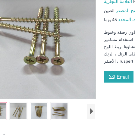
العلامة التجارية
تج المصدر
الصين
ت المحدد
45 يوما
هاوي رقيقة وخيوط
استخدام مسامير
شاؤها لربط اللوح
لي الزنك ، الزنك

Email