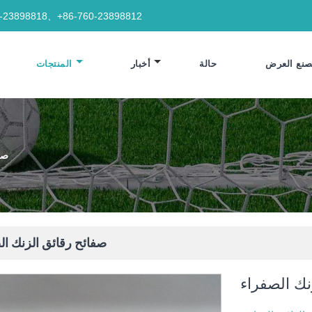
0-23898818、+86-760-23898812
نع العرض
حالة
أخبار
المنتجات
صف
صفائح رقائق الزنك ال
نك الصفراء