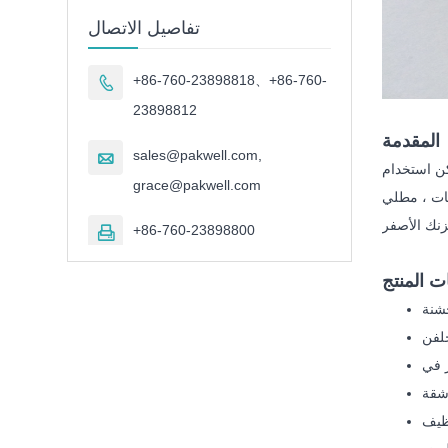
تفاصيل الاتصال
+86-760-23898818、+86-760-

23898812
المقدمة
sales@pakwell.com,

كن استخدام
grace@pakwell.com
فات ، مطلي
+86-760-23898800

 المنتج