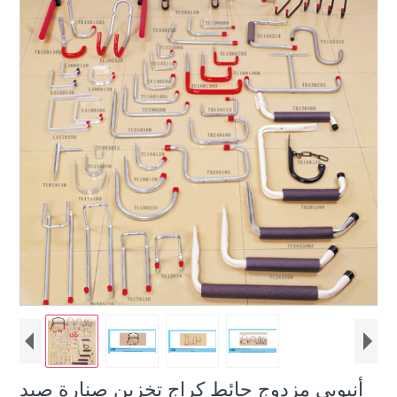
أنبوبي مزدوج حائط كراج تخزين صنارة صيد