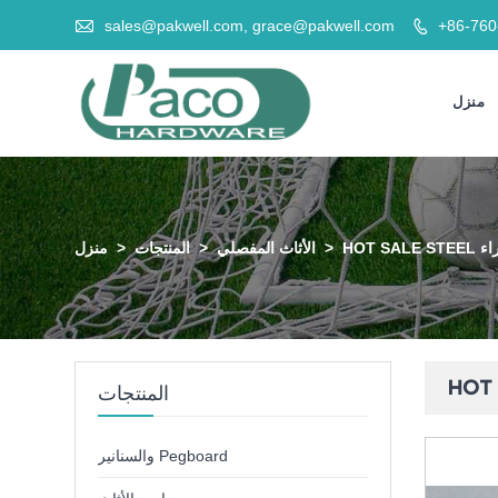

sales@pakwell.com, grace@pakwell.com
+86-76

منزل
زراء
>
الأثاث المفصلي
>
المنتجات
>
منزل
المنتجات
والسنانير Pegboard