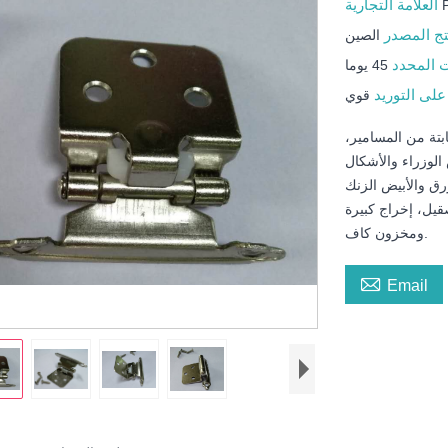
العلامة التجارية
تج المصدر
الصين
ت المحدد
45 يوما
على التوريد
قوي
تة من المسامير،
لوزراء والأشكال
ق والأبيض الزنك
صقيل، إخراج كبيرة
ومخزون كاف.

Email