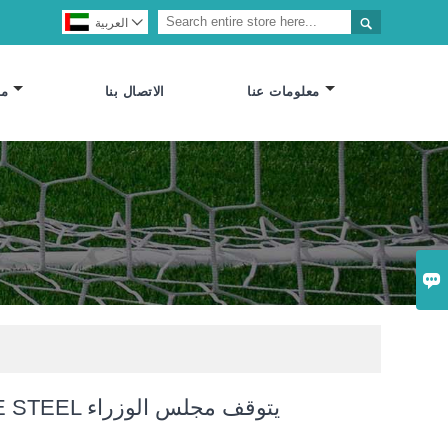


العربية
معلومات عنا
الاتصال بنا
مص

HOT SALE STEEL يتوقف مجلس الوزراء