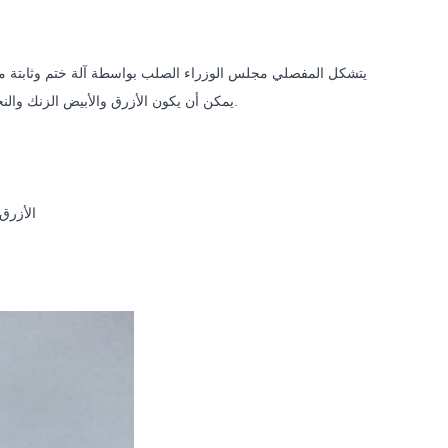
يمكن أن يكون الأزرق والأبيض الزنك والنحاس العتيقة، والبرونزية، والبرونزية يفرك النفط، والنيكل صقيل، خرج كبيرة ومخزون كاف.
الأزرق