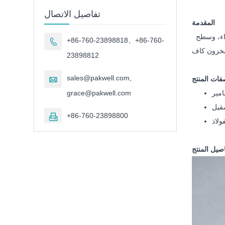
تفاصيل الاتصال
المقدمة
يتشكل المفصلي مجلس الوزراء الصلب بواسطة آلة ختم وثابتة من المسامير، وتستخدم على نطاق واسع في الأماكن المغلقة مثل مجلس الوزراء، وسطح
+86-760-23898818、+86-760-

23898812
sales@pakwell.com,

فات المنتج
grace@pakwell.com
مير
صقيل
+86-760-23898800

ولاذ
صيل المنتج