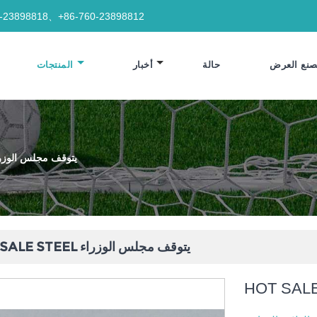
0-23898818、+86-760-23898812
نع العرض
حالة
أخبار
المنتجات
HOT SALE STEEL يتوقف مجلس الو
HOT SALE STEEL يتوقف مجلس الوزراء