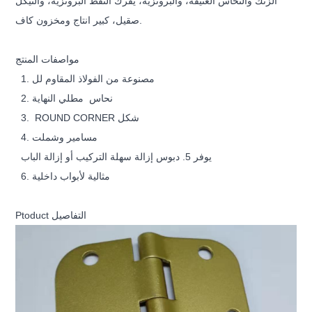
الزنك والنحاس العتيقة، والبرونزية، يفرك النفط البرونزية، والنيكل
صقيل، كبير انتاج ومخزون كاف.
مواصفات المنتج
1. مصنوعة من الفولاذ المقاوم لل
نحاس
مطلي النهاية
2.
ROUND CORNER شكل
3.
4. مسامير وشملت
يوفر 5. دبوس إزالة سهلة التركيب أو إزالة الباب
6. مثالية لأبواب داخلية
Ptoduct التفاصيل