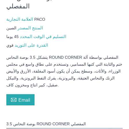
المفصلي
العلامة التجارية
PACO
المنتج المصدر
الصين
التسليم في الوقت المحدد
45 يوما
القدرة على التوريد
قوي
يتشكل 3.5 بوصة النحاس ROUND CORNER المفصلي بواسطة آلة
ختم والثابتة التي كتبها المسامير، وتستخدم على نطاق واسع في مجلس
الوزراء، والأثاث، وسطح يمكن أن يكون أسود المغلفة، الأزرق والأبيض
الزنك والنحاس العتيقة، والبرونزية، يفرك النفط البرونزية، والنيكل
صقيل، كبير انتاج ومخزون كاف.

Email
3.5 بوصة النحاس ROUND CORNER المفصلي