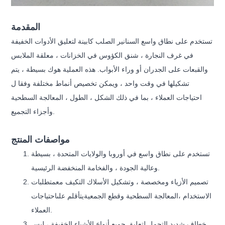
المقدمة
تستخدم على نطاق واسع السنانير الصلب كابينة لتعليق الأدوات الخفيفة
في غرف النجارة ، شنق الكؤوس في الخزانات ، معلقة الملابس
والقبعات على الجدران أو وراء الأبواب. هذه العملية هوك بسيطة ، يتم
تشكيلها في وقت واحد ، ويمكن تخصيص أنماط مختلفة وفقا ل
احتياجات العملاء ، بما في ذلك الشكل ، الطول ، المعالجة السطحية
وأجزاء التجميع.
مواصفات المنتج
تستخدم على نطاق واسع في أوروبا والولايات المتحدة ، بسيطة
وعالية الجودة ، والفخامة المنخفضة الرئيسية.
تصميم الأزياء ومخصصة ، وتشكيل الأسلاك التكيف مع
متطلبات
الاستخدام ،
المعالجة السطحية و
قطع الجمعية
يتأقلم على
احتياجات
العملاء.
خطاف شديد التحمل لتعليق جميع أنواع الأشياء الخفيفة ، ليس