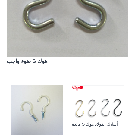
ضوء واجب S هوك
فائدة S أسلاك الفولاذ هوك