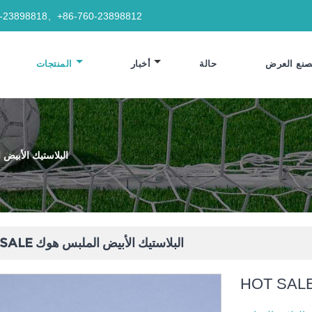
0-23898818、+86-760-23898812
نع العرض
حالة
أخبار
المنتجات
HOT SALE البلاستيك ال
HOT SALE البلاستيك الأبيض الملبس هوك