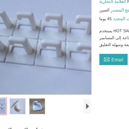
العلامة التجارية
تج المصدر
الصين
ت المحدد
45 يوما
يستخدم HOT SALE PLASTIC WHITE CLOTHES HOOK للمعاطف والسترات
اجة إلى المسامير

Email