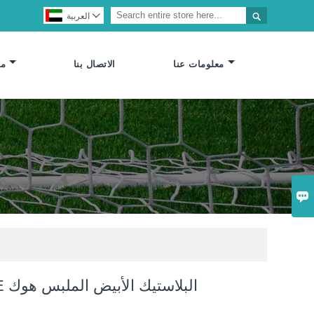


العربية
معلومات عنا
الاتصال بنا
مص

HOT SALE البلاستيك الأبيض الملبس هوك