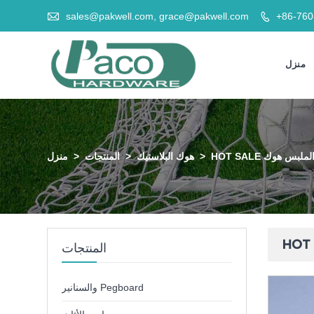

sales@pakwell.com, grace@pakwell.com
+86-76

منزل
أبيض الملبس هوك
>
هوك البلاستيك
>
المنتجات
>
منزل
المنتجات
والسنانير Pegboard