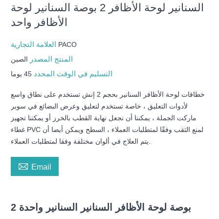
السنانير لوحة الأظافر 2 بوصة السنانير لوحة
الأظافر واحد
العلامة التجارية
PACO
المنتج المصدر
الصين
التسليم في الوقت المحدد
45 يوما
خطافات لوحة الأظافر السنانير بحجم 2 إنش تستخدم على نطاق واسع
لأدوات التعليق ، خاصة تستخدم لتعليق وعرض البضائع في سوبر
ماركت الجملة ، يمكننا أن نجعل نهاية القطب بالخرز أو يمكننا تجهيز
غطاء PVC لمنع الثقب وفقًا لمتطلبات العملاء ، السطح ويمكن أيضا أن
يتم العلاج في ألوان مختلفة وفقا لمتطلبات العملاء.

Email
2 بوصة لوحة الأظافر السنانير السنانير واحدة