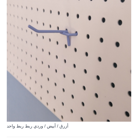
أزرق / أبيض / وردي ربط ربط واحد